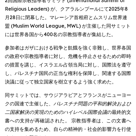
2回国際宗教指導者サミット (International Summit of
Religious Leaders) が、クアラルンプールにて2025年8
月28日に閉幕した。マレーシア首相府とムスリム世界連
盟 (Muslim World League, MWL) が主催した同サミット
には世界各国から400名の宗教指導者が集結した。
参加者はガザにおける戦争と飢餓を強く非難し、世界各国
の政府や宗教指導者に対し、危機を停止させるための即時
の措置を講じ、イスラエル占領当局に対し、国際法を遵守
し、パレスチナ国民の正当な権利を保障し、関連する国際
決議に従って独立国家を樹立するよう強く求めた。
同サミットでは、サウジアラビアとフランスがニューヨー
クの国連で主催した、
パレスチナ問題の平和的解決および
二国家解決の実現のためのハイレベル国際会議
の最終的文
書への支持が再確認された。 宗教指導者は、この文書へ
の支持を集めるため、自らの精神的・社会的影響力を行使