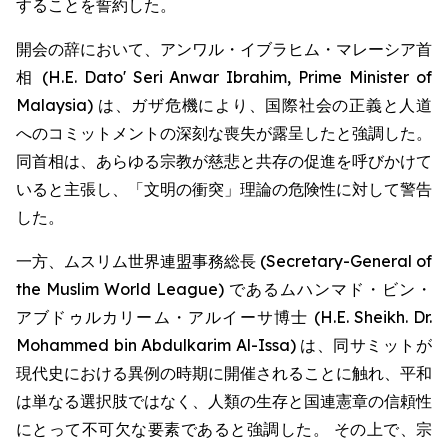
することを誓約した。
開会の辞において、アンワル・イブラヒム・マレーシア首
相 (H.E. Dato' Seri Anwar Ibrahim, Prime Minister of
Malaysia) は、ガザ危機により、国際社会の正義と人道
へのコミットメントの深刻な喪失が露呈したと強調した。
同首相は、あらゆる宗教が慈悲と共存の促進を呼びかけて
いると主張し、「文明の衝突」理論の危険性に対して警告
した。
一方、ムスリム世界連盟事務総長 (Secretary-General of
the Muslim World League) であるムハンマド・ビン・
アブドゥルカリーム・アルイーサ博士 (H.E. Sheikh. Dr.
Mohammed bin Abdulkarim Al-Issa) は、同サミットが
現代史における異例の時期に開催されることに触れ、平和
は単なる選択肢ではなく、人類の生存と国連憲章の信頼性
にとって不可欠な要素であると強調した。 その上で、宗